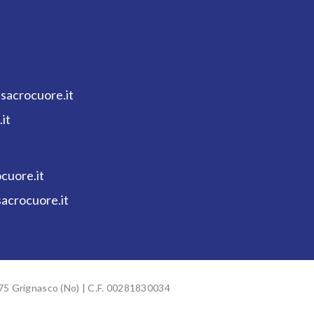
sacrocuore.it
it
cuore.it
crocuore.it
075 Grignasco (No) | C.F. 00281830034