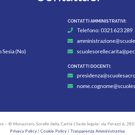
CONTATTI AMMINISTRATIVI:
Telefono:
0321 623 289
amministrazione@scuole
 Sesia (No)
scuolesorellecarita@pec.
CONTATTI DOCENTI:
presidenza@scuolesacro
nome.cognome@scuolesa
e – © Monastero Sorelle della Carità | Sede legale: via Perazzi 6, 28
Privacy Policy
|
Cookie Policy
|
Trasparenza Amministrativa