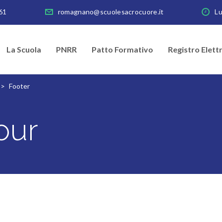
61
romagnano@scuolesacrocuore.it
Lu
La Scuola
PNRR
Patto Formativo
Registro Elett
>
Footer
our