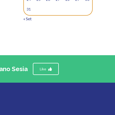
31
« Set
ano Sesia
Like