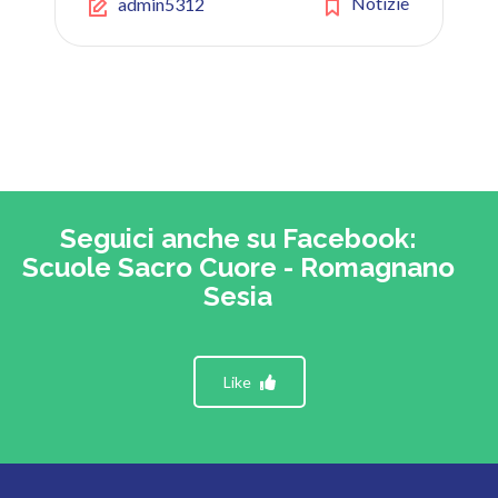
Notizie
admin5312
Seguici anche su Facebook:
Scuole Sacro Cuore - Romagnano
Sesia
Like